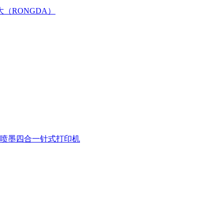
大（RONGDA）
喷墨四合一
针式打印机