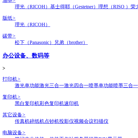
油墨
>
理光（RICOH）
基士得耶（Gestetner）
理想（RISO ）
荣
版纸
>
理光（RICOH）
碳带
>
松下（Panasonic）
兄弟（brother）
办公设备、数码等
>
打印机
>
激光单功能
激光三合一
激光四合一
喷墨单功能
喷墨三合一
复印机
>
黑白复印机
彩色复印机
速印机
其它设备
>
传真机
碎纸机
点钞机
投影仪
视频会议
扫描仪
电脑设备
>