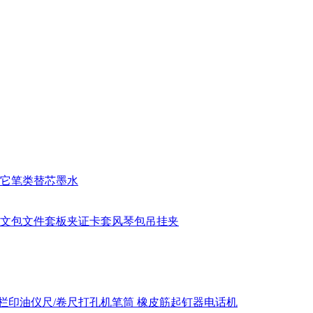
它笔类
替芯
墨水
文包
文件套
板夹
证卡套
风琴包
吊挂夹
栏
印油
仪尺/卷尺
打孔机
笔筒
橡皮筋
起钉器
电话机