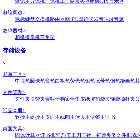
笔记本
分体机
一体机
工作站
服务器
组装DIY
显示器
电脑周边
>
鼠标键盘
交换机
路由器
网卡
U盘
读卡器
音响
录音笔
数码器材
>
相机
摄像机
三角架
存储设备
>
书写工具
>
中性笔
圆珠笔
台笔
白板笔
荧光笔
铅笔
记号笔
钢笔
绘画笔
其
文件管理
>
文件夹
快劳夹
资料册
档案盒
牛皮纸
按扣袋
拉链袋
抽杆夹
公
纸品本册
>
软抄本
硬抄本
皮面本
线圈本
活页本
便签本
证书
桌面文具
>
固体
计算器
订书机
剪刀/美工刀
三针一钉
票夹类
文件框/盘/