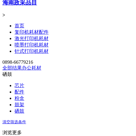
海南政采品目
>
首页
复印机耗材配件
激光打印机耗材
喷墨打印机耗材
针式打印机耗材
0898-66779216
全部结果
办公耗材
硒鼓
芯片
配件
粉盒
鼓架
硒鼓
清空筛选条件
浏览更多