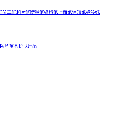
纸
传真纸
相片纸
喷墨纸
铜版纸
封面纸
油印纸
标签纸
防坠落具
护肤用品