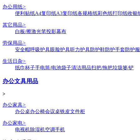
办公用纸
>
便利贴纸
A4复印纸
A3复印纸
各规格纸
彩色纸
打印纸
收银
其它用品
>
白板/擦
激光笔
投影幕布
劳保用品
>
安全帽
呼吸护具
眼脸护具
听力护具
防护鞋
防护手套
防护服
生活日杂
>
纸巾
杯子
手电筒/电池
袋子
清洁用品
扫把/拖把
垃圾篓/铲
办公文具用品
>
办公家具
>
办公桌
办公椅
会议桌
铁皮文件柜
办公家电
>
电视机
除湿机
空调
手机