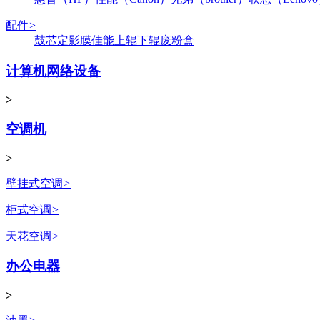
配件
>
鼓芯
定影膜
佳能
上辊
下辊
废粉盒
计算机网络设备
>
空调机
>
壁挂式空调
>
柜式空调
>
天花空调
>
办公电器
>