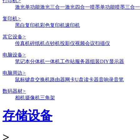
打印机
>
激光单功能
激光三合一
激光四合一
喷墨单功能
喷墨三合一
复印机
>
黑白复印机
彩色复印机
速印机
其它设备
>
传真机
碎纸机
点钞机
投影仪
视频会议
扫描仪
电脑设备
>
笔记本
分体机
一体机
工作站
服务器
组装DIY
显示器
电脑周边
>
鼠标键盘
交换机
路由器
网卡
U盘
读卡器
音响
录音笔
数码器材
>
相机
摄像机
三角架
存储设备
>