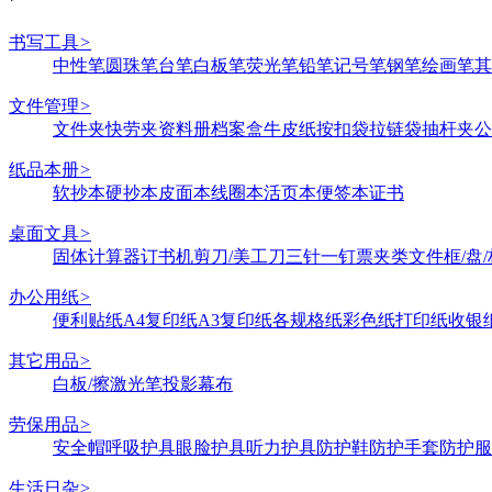
书写工具
>
中性笔
圆珠笔
台笔
白板笔
荧光笔
铅笔
记号笔
钢笔
绘画笔
其
文件管理
>
文件夹
快劳夹
资料册
档案盒
牛皮纸
按扣袋
拉链袋
抽杆夹
公
纸品本册
>
软抄本
硬抄本
皮面本
线圈本
活页本
便签本
证书
桌面文具
>
固体
计算器
订书机
剪刀/美工刀
三针一钉
票夹类
文件框/盘/
办公用纸
>
便利贴纸
A4复印纸
A3复印纸
各规格纸
彩色纸
打印纸
收银
其它用品
>
白板/擦
激光笔
投影幕布
劳保用品
>
安全帽
呼吸护具
眼脸护具
听力护具
防护鞋
防护手套
防护服
生活日杂
>