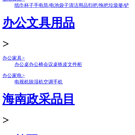
纸巾
杯子
手电筒/电池
袋子
清洁用品
扫把/拖把
垃圾篓/铲
办公文具用品
>
办公家具
>
办公桌
办公椅
会议桌
铁皮文件柜
办公家电
>
电视机
除湿机
空调
手机
海南政采品目
>