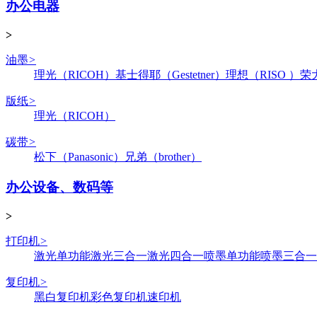
办公电器
>
油墨
>
理光（RICOH）
基士得耶（Gestetner）
理想（RISO ）
荣
版纸
>
理光（RICOH）
碳带
>
松下（Panasonic）
兄弟（brother）
办公设备、数码等
>
打印机
>
激光单功能
激光三合一
激光四合一
喷墨单功能
喷墨三合一
复印机
>
黑白复印机
彩色复印机
速印机