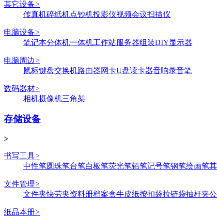
其它设备
>
传真机
碎纸机
点钞机
投影仪
视频会议
扫描仪
电脑设备
>
笔记本
分体机
一体机
工作站
服务器
组装DIY
显示器
电脑周边
>
鼠标键盘
交换机
路由器
网卡
U盘
读卡器
音响
录音笔
数码器材
>
相机
摄像机
三角架
存储设备
>
书写工具
>
中性笔
圆珠笔
台笔
白板笔
荧光笔
铅笔
记号笔
钢笔
绘画笔
其
文件管理
>
文件夹
快劳夹
资料册
档案盒
牛皮纸
按扣袋
拉链袋
抽杆夹
公
纸品本册
>