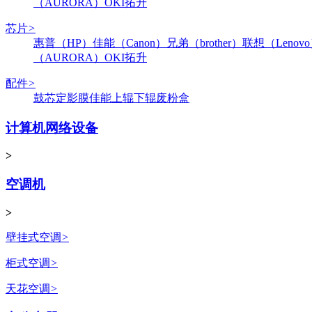
（AURORA）
OKI
拓升
芯片
>
惠普（HP）
佳能（Canon）
兄弟（brother）
联想（Lenov
（AURORA）
OKI
拓升
配件
>
鼓芯
定影膜
佳能
上辊
下辊
废粉盒
计算机网络设备
>
空调机
>
壁挂式空调
>
柜式空调
>
天花空调
>