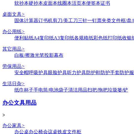
软抄本
硬抄本
皮面本
线圈本
活页本
便签本
证书
桌面文具
>
固体
计算器
订书机
剪刀/美工刀
三针一钉
票夹类
文件框/盘/
办公用纸
>
便利贴纸
A4复印纸
A3复印纸
各规格纸
彩色纸
打印纸
收银
其它用品
>
白板/擦
激光笔
投影幕布
劳保用品
>
安全帽
呼吸护具
眼脸护具
听力护具
防护鞋
防护手套
防护服
生活日杂
>
纸巾
杯子
手电筒/电池
袋子
清洁用品
扫把/拖把
垃圾篓/铲
办公文具用品
>
办公家具
>
办公桌
办公椅
会议桌
铁皮文件柜