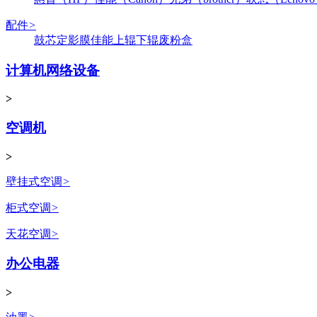
配件
>
鼓芯
定影膜
佳能
上辊
下辊
废粉盒
计算机网络设备
>
空调机
>
壁挂式空调
>
柜式空调
>
天花空调
>
办公电器
>