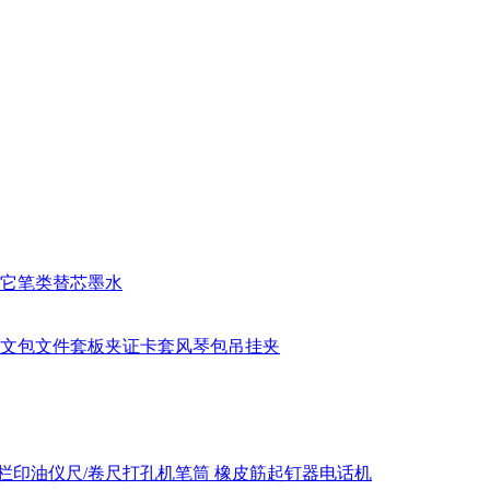
它笔类
替芯
墨水
文包
文件套
板夹
证卡套
风琴包
吊挂夹
栏
印油
仪尺/卷尺
打孔机
笔筒
橡皮筋
起钉器
电话机