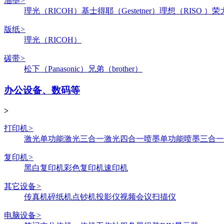
油墨
>
理光（RICOH）
基士得耶（Gestetner）
理想（RISO ）
荣
版纸
>
理光（RICOH）
碳带
>
松下（Panasonic）
兄弟（brother）
办公设备、数码等
>
打印机
>
激光单功能
激光三合一
激光四合一
喷墨单功能
喷墨三合一
复印机
>
黑白复印机
彩色复印机
速印机
其它设备
>
传真机
碎纸机
点钞机
投影仪
视频会议
扫描仪
电脑设备
>