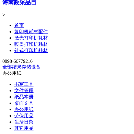
海南政采品目
>
首页
复印机耗材配件
激光打印机耗材
喷墨打印机耗材
针式打印机耗材
0898-66779216
全部结果
存储设备
办公用纸
书写工具
文件管理
纸品本册
桌面文具
办公用纸
劳保用品
生活日杂
其它用品