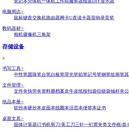
笔记本
分体机
一体机
工作站
服务器
组装DIY
显示器
电脑周边
>
鼠标键盘
交换机
路由器
网卡
U盘
读卡器
音响
录音笔
数码器材
>
相机
摄像机
三角架
存储设备
>
书写工具
>
中性笔
圆珠笔
台笔
白板笔
荧光笔
铅笔
记号笔
钢笔
绘画笔
其
文件管理
>
文件夹
快劳夹
资料册
档案盒
牛皮纸
按扣袋
拉链袋
抽杆夹
公
纸品本册
>
软抄本
硬抄本
皮面本
线圈本
活页本
便签本
证书
桌面文具
>
固体
计算器
订书机
剪刀/美工刀
三针一钉
票夹类
文件框/盘/