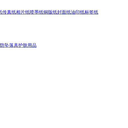
纸
传真纸
相片纸
喷墨纸
铜版纸
封面纸
油印纸
标签纸
防坠落具
护肤用品