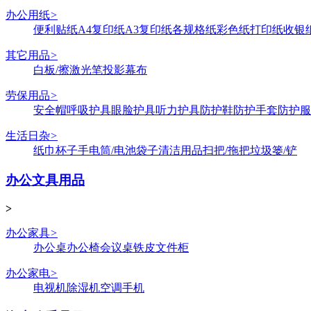
办公用纸
>
便利贴纸
A4复印纸
A3复印纸
各规格纸
彩色纸
打印纸
收银
其它用品
>
白板/擦
激光笔
投影幕布
劳保用品
>
安全帽
呼吸护具
眼脸护具
听力护具
防护鞋
防护手套
防护服
生活日杂
>
纸巾
杯子
手电筒/电池
袋子
清洁用品
扫把/拖把
垃圾篓/铲
办公文具用品
>
办公家具
>
办公桌
办公椅
会议桌
铁皮文件柜
办公家电
>
电视机
除湿机
空调
手机