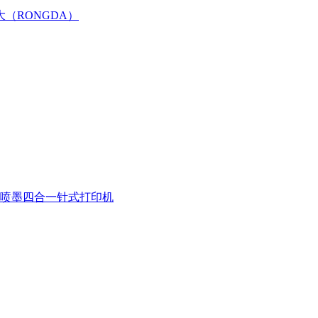
大（RONGDA）
喷墨四合一
针式打印机