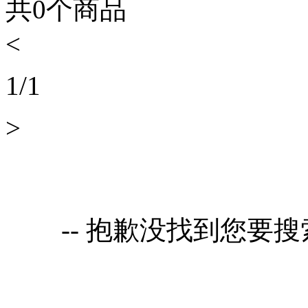
共
0
个商品
<
1
/
1
>
-- 抱歉没找到您要