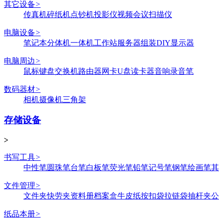
其它设备
>
传真机
碎纸机
点钞机
投影仪
视频会议
扫描仪
电脑设备
>
笔记本
分体机
一体机
工作站
服务器
组装DIY
显示器
电脑周边
>
鼠标键盘
交换机
路由器
网卡
U盘
读卡器
音响
录音笔
数码器材
>
相机
摄像机
三角架
存储设备
>
书写工具
>
中性笔
圆珠笔
台笔
白板笔
荧光笔
铅笔
记号笔
钢笔
绘画笔
其
文件管理
>
文件夹
快劳夹
资料册
档案盒
牛皮纸
按扣袋
拉链袋
抽杆夹
公
纸品本册
>