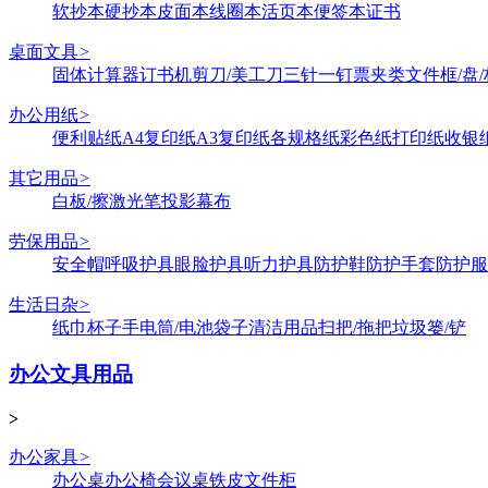
软抄本
硬抄本
皮面本
线圈本
活页本
便签本
证书
桌面文具
>
固体
计算器
订书机
剪刀/美工刀
三针一钉
票夹类
文件框/盘/
办公用纸
>
便利贴纸
A4复印纸
A3复印纸
各规格纸
彩色纸
打印纸
收银
其它用品
>
白板/擦
激光笔
投影幕布
劳保用品
>
安全帽
呼吸护具
眼脸护具
听力护具
防护鞋
防护手套
防护服
生活日杂
>
纸巾
杯子
手电筒/电池
袋子
清洁用品
扫把/拖把
垃圾篓/铲
办公文具用品
>
办公家具
>
办公桌
办公椅
会议桌
铁皮文件柜