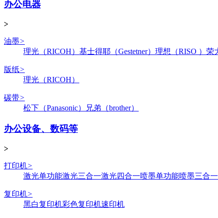
办公电器
>
油墨
>
理光（RICOH）
基士得耶（Gestetner）
理想（RISO ）
荣
版纸
>
理光（RICOH）
碳带
>
松下（Panasonic）
兄弟（brother）
办公设备、数码等
>
打印机
>
激光单功能
激光三合一
激光四合一
喷墨单功能
喷墨三合一
复印机
>
黑白复印机
彩色复印机
速印机