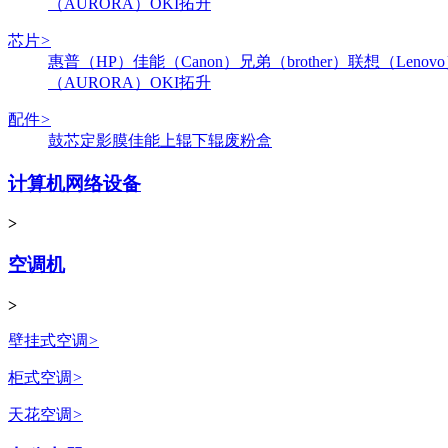
（AURORA）
OKI
拓升
芯片
>
惠普（HP）
佳能（Canon）
兄弟（brother）
联想（Lenov
（AURORA）
OKI
拓升
配件
>
鼓芯
定影膜
佳能
上辊
下辊
废粉盒
计算机网络设备
>
空调机
>
壁挂式空调
>
柜式空调
>
天花空调
>