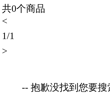
共
0
个商品
<
1
/
1
>
-- 抱歉没找到您要