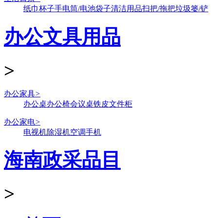
纸巾
杯子
手电筒/电池
袋子
清洁用品
扫把/拖把
垃圾篓/铲
办公文具用品
>
办公家具
>
办公桌
办公椅
会议桌
铁皮文件柜
办公家电
>
电视机
除湿机
空调
手机
海南政采品目
>