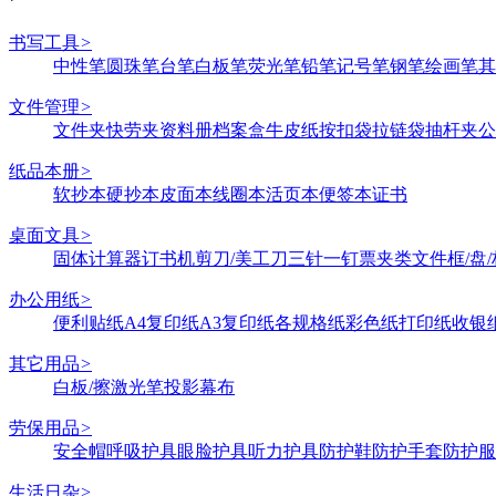
书写工具
>
中性笔
圆珠笔
台笔
白板笔
荧光笔
铅笔
记号笔
钢笔
绘画笔
其
文件管理
>
文件夹
快劳夹
资料册
档案盒
牛皮纸
按扣袋
拉链袋
抽杆夹
公
纸品本册
>
软抄本
硬抄本
皮面本
线圈本
活页本
便签本
证书
桌面文具
>
固体
计算器
订书机
剪刀/美工刀
三针一钉
票夹类
文件框/盘/
办公用纸
>
便利贴纸
A4复印纸
A3复印纸
各规格纸
彩色纸
打印纸
收银
其它用品
>
白板/擦
激光笔
投影幕布
劳保用品
>
安全帽
呼吸护具
眼脸护具
听力护具
防护鞋
防护手套
防护服
生活日杂
>