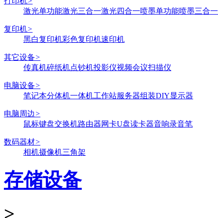
打印机
>
激光单功能
激光三合一
激光四合一
喷墨单功能
喷墨三合一
复印机
>
黑白复印机
彩色复印机
速印机
其它设备
>
传真机
碎纸机
点钞机
投影仪
视频会议
扫描仪
电脑设备
>
笔记本
分体机
一体机
工作站
服务器
组装DIY
显示器
电脑周边
>
鼠标键盘
交换机
路由器
网卡
U盘
读卡器
音响
录音笔
数码器材
>
相机
摄像机
三角架
存储设备
>