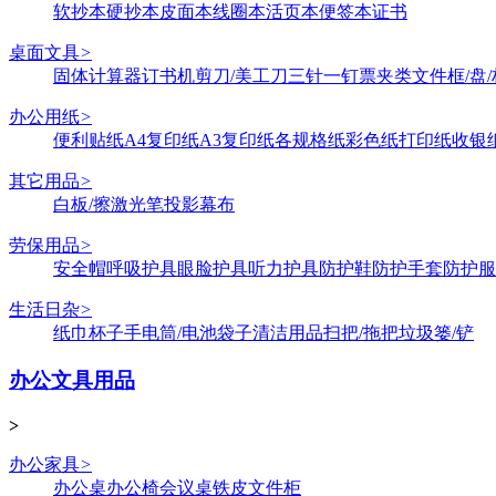
软抄本
硬抄本
皮面本
线圈本
活页本
便签本
证书
桌面文具
>
固体
计算器
订书机
剪刀/美工刀
三针一钉
票夹类
文件框/盘/
办公用纸
>
便利贴纸
A4复印纸
A3复印纸
各规格纸
彩色纸
打印纸
收银
其它用品
>
白板/擦
激光笔
投影幕布
劳保用品
>
安全帽
呼吸护具
眼脸护具
听力护具
防护鞋
防护手套
防护服
生活日杂
>
纸巾
杯子
手电筒/电池
袋子
清洁用品
扫把/拖把
垃圾篓/铲
办公文具用品
>
办公家具
>
办公桌
办公椅
会议桌
铁皮文件柜