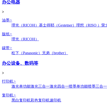
办公电器
>
油墨
>
理光（RICOH）
基士得耶（Gestetner）
理想（RISO ）
荣
版纸
>
理光（RICOH）
碳带
>
松下（Panasonic）
兄弟（brother）
办公设备、数码等
>
打印机
>
激光单功能
激光三合一
激光四合一
喷墨单功能
喷墨三合一
复印机
>
黑白复印机
彩色复印机
速印机