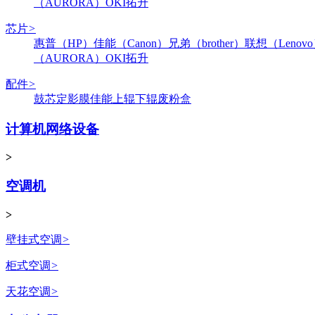
（AURORA）
OKI
拓升
芯片
>
惠普（HP）
佳能（Canon）
兄弟（brother）
联想（Lenov
（AURORA）
OKI
拓升
配件
>
鼓芯
定影膜
佳能
上辊
下辊
废粉盒
计算机网络设备
>
空调机
>
壁挂式空调
>
柜式空调
>
天花空调
>