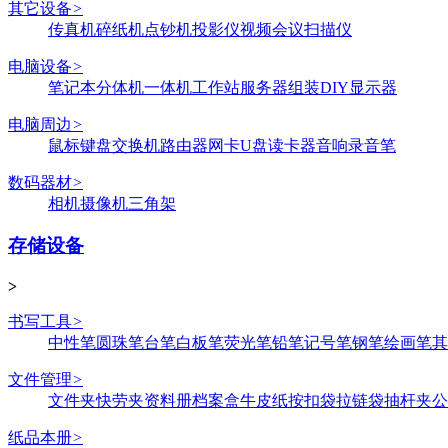
其它设备
>
传真机
碎纸机
点钞机
投影仪
视频会议
扫描仪
电脑设备
>
笔记本
分体机
一体机
工作站
服务器
组装DIY
显示器
电脑周边
>
鼠标键盘
交换机
路由器
网卡
U盘
读卡器
音响
录音笔
数码器材
>
相机
摄像机
三角架
存储设备
>
书写工具
>
中性笔
圆珠笔
台笔
白板笔
荧光笔
铅笔
记号笔
钢笔
绘画笔
其
文件管理
>
文件夹
快劳夹
资料册
档案盒
牛皮纸
按扣袋
拉链袋
抽杆夹
公
纸品本册
>