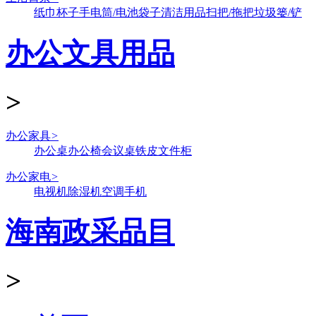
纸巾
杯子
手电筒/电池
袋子
清洁用品
扫把/拖把
垃圾篓/铲
办公文具用品
>
办公家具
>
办公桌
办公椅
会议桌
铁皮文件柜
办公家电
>
电视机
除湿机
空调
手机
海南政采品目
>