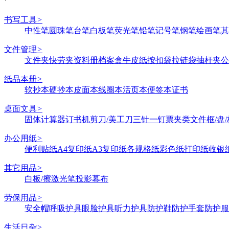
书写工具
>
中性笔
圆珠笔
台笔
白板笔
荧光笔
铅笔
记号笔
钢笔
绘画笔
其
文件管理
>
文件夹
快劳夹
资料册
档案盒
牛皮纸
按扣袋
拉链袋
抽杆夹
公
纸品本册
>
软抄本
硬抄本
皮面本
线圈本
活页本
便签本
证书
桌面文具
>
固体
计算器
订书机
剪刀/美工刀
三针一钉
票夹类
文件框/盘/
办公用纸
>
便利贴纸
A4复印纸
A3复印纸
各规格纸
彩色纸
打印纸
收银
其它用品
>
白板/擦
激光笔
投影幕布
劳保用品
>
安全帽
呼吸护具
眼脸护具
听力护具
防护鞋
防护手套
防护服
生活日杂
>