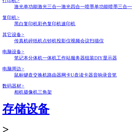
打印机
>
激光单功能
激光三合一
激光四合一
喷墨单功能
喷墨三合一
复印机
>
黑白复印机
彩色复印机
速印机
其它设备
>
传真机
碎纸机
点钞机
投影仪
视频会议
扫描仪
电脑设备
>
笔记本
分体机
一体机
工作站
服务器
组装DIY
显示器
电脑周边
>
鼠标键盘
交换机
路由器
网卡
U盘
读卡器
音响
录音笔
数码器材
>
相机
摄像机
三角架
存储设备
>