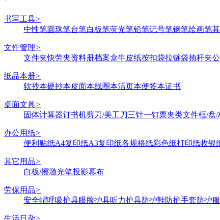
书写工具
>
中性笔
圆珠笔
台笔
白板笔
荧光笔
铅笔
记号笔
钢笔
绘画笔
其
文件管理
>
文件夹
快劳夹
资料册
档案盒
牛皮纸
按扣袋
拉链袋
抽杆夹
公
纸品本册
>
软抄本
硬抄本
皮面本
线圈本
活页本
便签本
证书
桌面文具
>
固体
计算器
订书机
剪刀/美工刀
三针一钉
票夹类
文件框/盘/
办公用纸
>
便利贴纸
A4复印纸
A3复印纸
各规格纸
彩色纸
打印纸
收银
其它用品
>
白板/擦
激光笔
投影幕布
劳保用品
>
安全帽
呼吸护具
眼脸护具
听力护具
防护鞋
防护手套
防护服
生活日杂
>