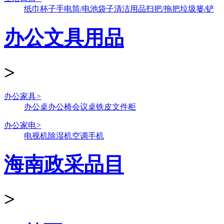
纸巾
杯子
手电筒/电池
袋子
清洁用品
扫把/拖把
垃圾篓/铲
办公文具用品
>
办公家具
>
办公桌
办公椅
会议桌
铁皮文件柜
办公家电
>
电视机
除湿机
空调
手机
海南政采品目
>