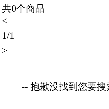
共
0
个商品
<
1
/
1
>
-- 抱歉没找到您要