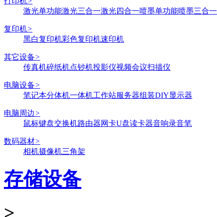
打印机
>
激光单功能
激光三合一
激光四合一
喷墨单功能
喷墨三合一
复印机
>
黑白复印机
彩色复印机
速印机
其它设备
>
传真机
碎纸机
点钞机
投影仪
视频会议
扫描仪
电脑设备
>
笔记本
分体机
一体机
工作站
服务器
组装DIY
显示器
电脑周边
>
鼠标键盘
交换机
路由器
网卡
U盘
读卡器
音响
录音笔
数码器材
>
相机
摄像机
三角架
存储设备
>