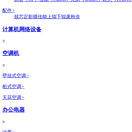
配件
>
鼓芯
定影膜
佳能
上辊
下辊
废粉盒
计算机网络设备
>
空调机
>
壁挂式空调
>
柜式空调
>
天花空调
>
办公电器
>