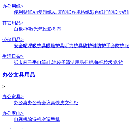
办公用纸
>
便利贴纸
A4复印纸
A3复印纸
各规格纸
彩色纸
打印纸
收银
其它用品
>
白板/擦
激光笔
投影幕布
劳保用品
>
安全帽
呼吸护具
眼脸护具
听力护具
防护鞋
防护手套
防护服
生活日杂
>
纸巾
杯子
手电筒/电池
袋子
清洁用品
扫把/拖把
垃圾篓/铲
办公文具用品
>
办公家具
>
办公桌
办公椅
会议桌
铁皮文件柜
办公家电
>
电视机
除湿机
空调
手机