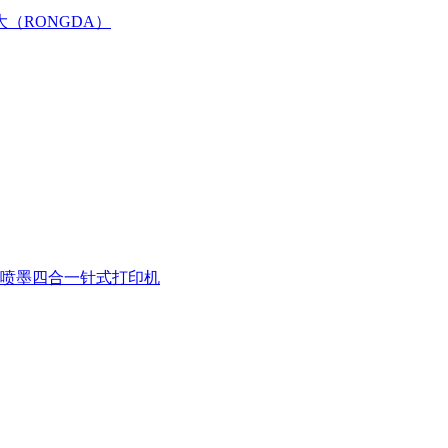
大（RONGDA）
喷墨四合一
针式打印机