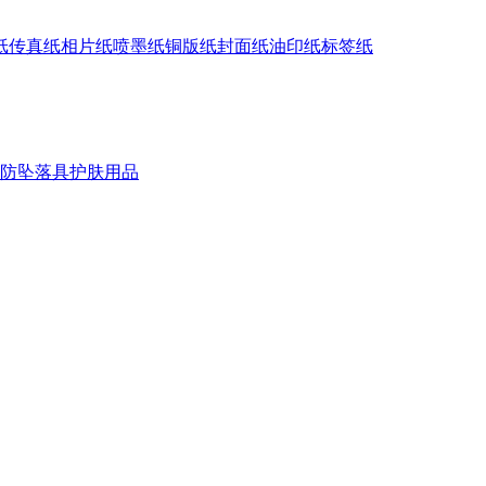
纸
传真纸
相片纸
喷墨纸
铜版纸
封面纸
油印纸
标签纸
防坠落具
护肤用品