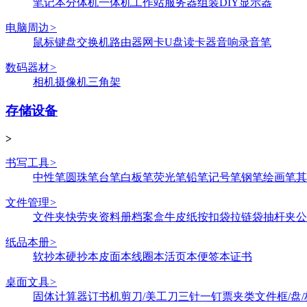
笔记本
分体机
一体机
工作站
服务器
组装DIY
显示器
电脑周边
>
鼠标键盘
交换机
路由器
网卡
U盘
读卡器
音响
录音笔
数码器材
>
相机
摄像机
三角架
存储设备
>
书写工具
>
中性笔
圆珠笔
台笔
白板笔
荧光笔
铅笔
记号笔
钢笔
绘画笔
其
文件管理
>
文件夹
快劳夹
资料册
档案盒
牛皮纸
按扣袋
拉链袋
抽杆夹
公
纸品本册
>
软抄本
硬抄本
皮面本
线圈本
活页本
便签本
证书
桌面文具
>
固体
计算器
订书机
剪刀/美工刀
三针一钉
票夹类
文件框/盘/