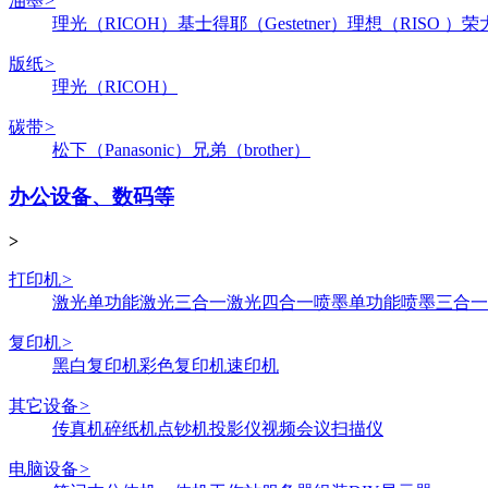
油墨
>
理光（RICOH）
基士得耶（Gestetner）
理想（RISO ）
荣
版纸
>
理光（RICOH）
碳带
>
松下（Panasonic）
兄弟（brother）
办公设备、数码等
>
打印机
>
激光单功能
激光三合一
激光四合一
喷墨单功能
喷墨三合一
复印机
>
黑白复印机
彩色复印机
速印机
其它设备
>
传真机
碎纸机
点钞机
投影仪
视频会议
扫描仪
电脑设备
>