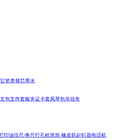
它笔类
替芯
墨水
文包
文件套
板夹
证卡套
风琴包
吊挂夹
栏
印油
仪尺/卷尺
打孔机
笔筒
橡皮筋
起钉器
电话机