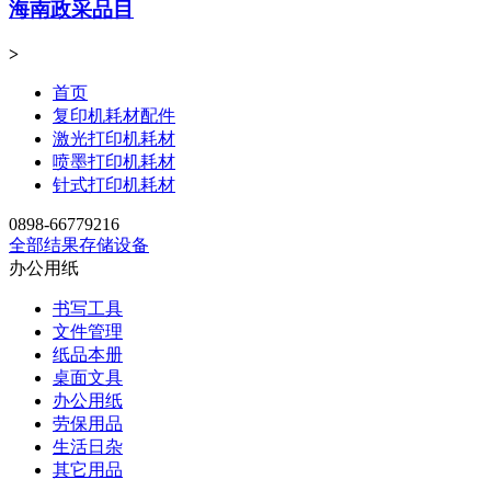
海南政采品目
>
首页
复印机耗材配件
激光打印机耗材
喷墨打印机耗材
针式打印机耗材
0898-66779216
全部结果
存储设备
办公用纸
书写工具
文件管理
纸品本册
桌面文具
办公用纸
劳保用品
生活日杂
其它用品