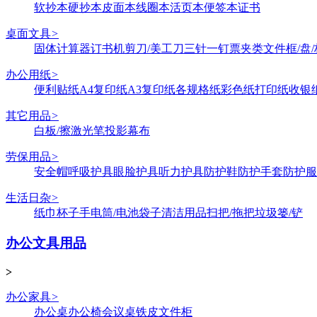
软抄本
硬抄本
皮面本
线圈本
活页本
便签本
证书
桌面文具
>
固体
计算器
订书机
剪刀/美工刀
三针一钉
票夹类
文件框/盘/
办公用纸
>
便利贴纸
A4复印纸
A3复印纸
各规格纸
彩色纸
打印纸
收银
其它用品
>
白板/擦
激光笔
投影幕布
劳保用品
>
安全帽
呼吸护具
眼脸护具
听力护具
防护鞋
防护手套
防护服
生活日杂
>
纸巾
杯子
手电筒/电池
袋子
清洁用品
扫把/拖把
垃圾篓/铲
办公文具用品
>
办公家具
>
办公桌
办公椅
会议桌
铁皮文件柜