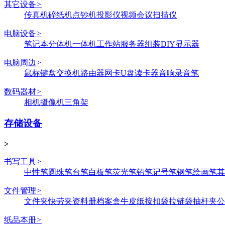
其它设备
>
传真机
碎纸机
点钞机
投影仪
视频会议
扫描仪
电脑设备
>
笔记本
分体机
一体机
工作站
服务器
组装DIY
显示器
电脑周边
>
鼠标键盘
交换机
路由器
网卡
U盘
读卡器
音响
录音笔
数码器材
>
相机
摄像机
三角架
存储设备
>
书写工具
>
中性笔
圆珠笔
台笔
白板笔
荧光笔
铅笔
记号笔
钢笔
绘画笔
其
文件管理
>
文件夹
快劳夹
资料册
档案盒
牛皮纸
按扣袋
拉链袋
抽杆夹
公
纸品本册
>