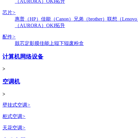
（AURORA）
OKI
拓升
芯片
>
惠普（HP）
佳能（Canon）
兄弟（brother）
联想（Lenov
（AURORA）
OKI
拓升
配件
>
鼓芯
定影膜
佳能
上辊
下辊
废粉盒
计算机网络设备
>
空调机
>
壁挂式空调
>
柜式空调
>
天花空调
>