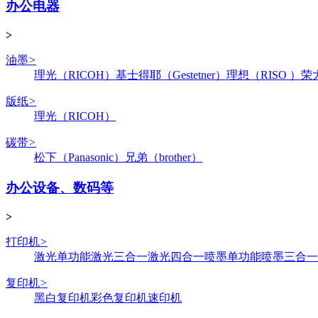
办公电器
>
油墨
>
理光（RICOH）
基士得耶（Gestetner）
理想（RISO ）
荣
版纸
>
理光（RICOH）
碳带
>
松下（Panasonic）
兄弟（brother）
办公设备、数码等
>
打印机
>
激光单功能
激光三合一
激光四合一
喷墨单功能
喷墨三合一
复印机
>
黑白复印机
彩色复印机
速印机