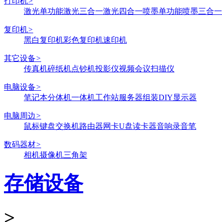
打印机
>
激光单功能
激光三合一
激光四合一
喷墨单功能
喷墨三合一
复印机
>
黑白复印机
彩色复印机
速印机
其它设备
>
传真机
碎纸机
点钞机
投影仪
视频会议
扫描仪
电脑设备
>
笔记本
分体机
一体机
工作站
服务器
组装DIY
显示器
电脑周边
>
鼠标键盘
交换机
路由器
网卡
U盘
读卡器
音响
录音笔
数码器材
>
相机
摄像机
三角架
存储设备
>