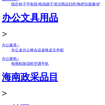
纸巾
杯子
手电筒/电池
袋子
清洁用品
扫把/拖把
垃圾篓/铲
办公文具用品
>
办公家具
>
办公桌
办公椅
会议桌
铁皮文件柜
办公家电
>
电视机
除湿机
空调
手机
海南政采品目
>