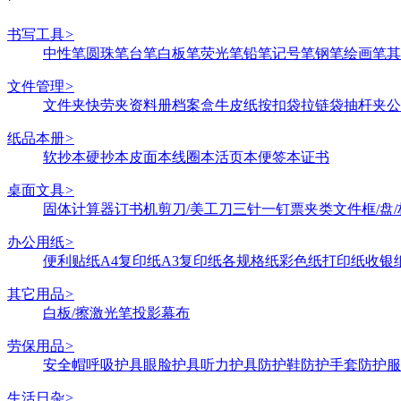
书写工具
>
中性笔
圆珠笔
台笔
白板笔
荧光笔
铅笔
记号笔
钢笔
绘画笔
其
文件管理
>
文件夹
快劳夹
资料册
档案盒
牛皮纸
按扣袋
拉链袋
抽杆夹
公
纸品本册
>
软抄本
硬抄本
皮面本
线圈本
活页本
便签本
证书
桌面文具
>
固体
计算器
订书机
剪刀/美工刀
三针一钉
票夹类
文件框/盘/
办公用纸
>
便利贴纸
A4复印纸
A3复印纸
各规格纸
彩色纸
打印纸
收银
其它用品
>
白板/擦
激光笔
投影幕布
劳保用品
>
安全帽
呼吸护具
眼脸护具
听力护具
防护鞋
防护手套
防护服
生活日杂
>