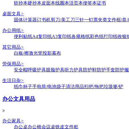
软抄本
硬抄本
皮面本
线圈本
活页本
便签本
证书
桌面文具
>
固体
计算器
订书机
剪刀/美工刀
三针一钉
票夹类
文件框/盘/
办公用纸
>
便利贴纸
A4复印纸
A3复印纸
各规格纸
彩色纸
打印纸
收银
其它用品
>
白板/擦
激光笔
投影幕布
劳保用品
>
安全帽
呼吸护具
眼脸护具
听力护具
防护鞋
防护手套
防护服
生活日杂
>
纸巾
杯子
手电筒/电池
袋子
清洁用品
扫把/拖把
垃圾篓/铲
办公文具用品
>
办公家具
>
办公桌
办公椅
会议桌
铁皮文件柜