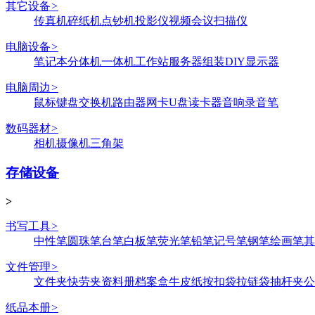
其它设备
>
传真机
碎纸机
点钞机
投影仪
视频会议
扫描仪
电脑设备
>
笔记本
分体机
一体机
工作站
服务器
组装DIY
显示器
电脑周边
>
鼠标键盘
交换机
路由器
网卡
U盘
读卡器
音响
录音笔
数码器材
>
相机
摄像机
三角架
存储设备
>
书写工具
>
中性笔
圆珠笔
台笔
白板笔
荧光笔
铅笔
记号笔
钢笔
绘画笔
其
文件管理
>
文件夹
快劳夹
资料册
档案盒
牛皮纸
按扣袋
拉链袋
抽杆夹
公
纸品本册
>