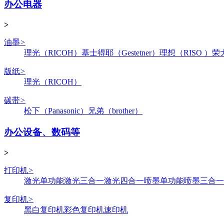
办公电器
>
油墨
>
理光（RICOH）
基士得耶（Gestetner）
理想（RISO ）
荣
版纸
>
理光（RICOH）
碳带
>
松下（Panasonic）
兄弟（brother）
办公设备、数码等
>
打印机
>
激光单功能
激光三合一
激光四合一
喷墨单功能
喷墨三合一
复印机
>
黑白复印机
彩色复印机
速印机