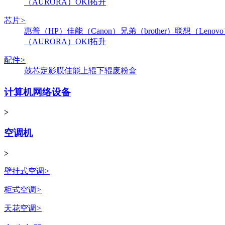
（AURORA）
OKI
拓升
芯片
>
惠普（HP）
佳能（Canon）
兄弟（brother）
联想（Lenov
（AURORA）
OKI
拓升
配件
>
鼓芯
定影膜
佳能
上辊
下辊
废粉盒
计算机网络设备
>
空调机
>
壁挂式空调
>
柜式空调
>
天花空调
>