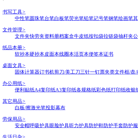
书写工具
>
中性笔
圆珠笔
台笔
白板笔
荧光笔
铅笔
记号笔
钢笔
绘画笔
其
文件管理
>
文件夹
快劳夹
资料册
档案盒
牛皮纸
按扣袋
拉链袋
抽杆夹
公
纸品本册
>
软抄本
硬抄本
皮面本
线圈本
活页本
便签本
证书
桌面文具
>
固体
计算器
订书机
剪刀/美工刀
三针一钉
票夹类
文件框/盘/
办公用纸
>
便利贴纸
A4复印纸
A3复印纸
各规格纸
彩色纸
打印纸
收银
其它用品
>
白板/擦
激光笔
投影幕布
劳保用品
>
安全帽
呼吸护具
眼脸护具
听力护具
防护鞋
防护手套
防护服
生活日杂
>