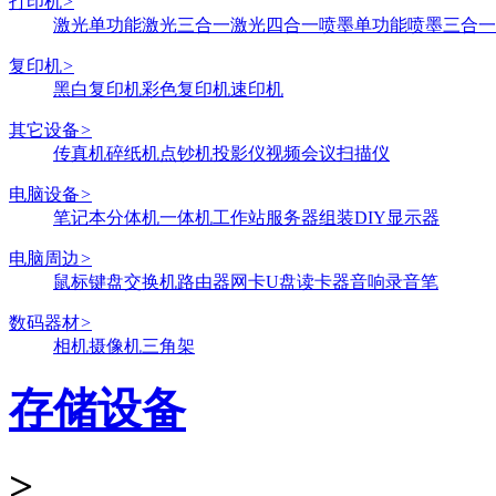
打印机
>
激光单功能
激光三合一
激光四合一
喷墨单功能
喷墨三合一
复印机
>
黑白复印机
彩色复印机
速印机
其它设备
>
传真机
碎纸机
点钞机
投影仪
视频会议
扫描仪
电脑设备
>
笔记本
分体机
一体机
工作站
服务器
组装DIY
显示器
电脑周边
>
鼠标键盘
交换机
路由器
网卡
U盘
读卡器
音响
录音笔
数码器材
>
相机
摄像机
三角架
存储设备
>