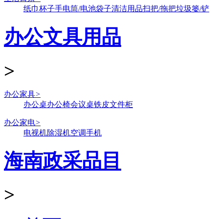
纸巾
杯子
手电筒/电池
袋子
清洁用品
扫把/拖把
垃圾篓/铲
办公文具用品
>
办公家具
>
办公桌
办公椅
会议桌
铁皮文件柜
办公家电
>
电视机
除湿机
空调
手机
海南政采品目
>