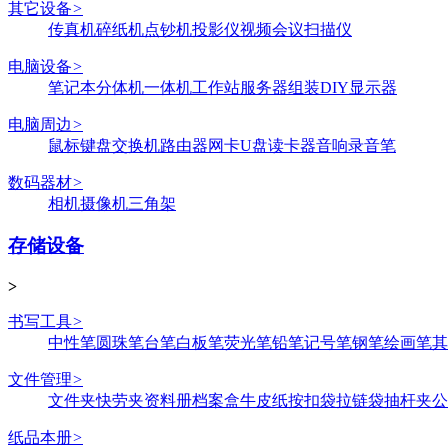
其它设备
>
传真机
碎纸机
点钞机
投影仪
视频会议
扫描仪
电脑设备
>
笔记本
分体机
一体机
工作站
服务器
组装DIY
显示器
电脑周边
>
鼠标键盘
交换机
路由器
网卡
U盘
读卡器
音响
录音笔
数码器材
>
相机
摄像机
三角架
存储设备
>
书写工具
>
中性笔
圆珠笔
台笔
白板笔
荧光笔
铅笔
记号笔
钢笔
绘画笔
其
文件管理
>
文件夹
快劳夹
资料册
档案盒
牛皮纸
按扣袋
拉链袋
抽杆夹
公
纸品本册
>