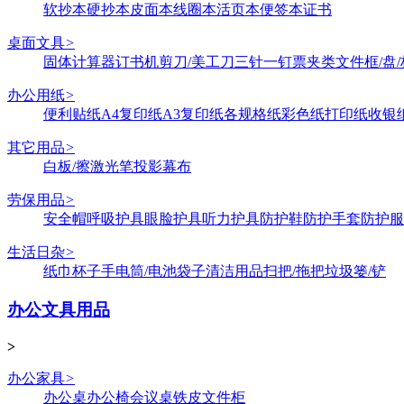
软抄本
硬抄本
皮面本
线圈本
活页本
便签本
证书
桌面文具
>
固体
计算器
订书机
剪刀/美工刀
三针一钉
票夹类
文件框/盘/
办公用纸
>
便利贴纸
A4复印纸
A3复印纸
各规格纸
彩色纸
打印纸
收银
其它用品
>
白板/擦
激光笔
投影幕布
劳保用品
>
安全帽
呼吸护具
眼脸护具
听力护具
防护鞋
防护手套
防护服
生活日杂
>
纸巾
杯子
手电筒/电池
袋子
清洁用品
扫把/拖把
垃圾篓/铲
办公文具用品
>
办公家具
>
办公桌
办公椅
会议桌
铁皮文件柜