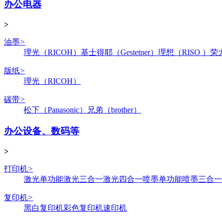
办公电器
>
油墨
>
理光（RICOH）
基士得耶（Gestetner）
理想（RISO ）
荣
版纸
>
理光（RICOH）
碳带
>
松下（Panasonic）
兄弟（brother）
办公设备、数码等
>
打印机
>
激光单功能
激光三合一
激光四合一
喷墨单功能
喷墨三合一
复印机
>
黑白复印机
彩色复印机
速印机