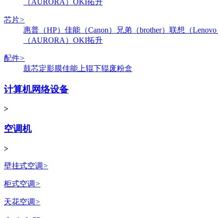
（AURORA）
OKI
拓升
芯片
>
惠普（HP）
佳能（Canon）
兄弟（brother）
联想（Lenov
（AURORA）
OKI
拓升
配件
>
鼓芯
定影膜
佳能
上辊
下辊
废粉盒
计算机网络设备
>
空调机
>
壁挂式空调
>
柜式空调
>
天花空调
>