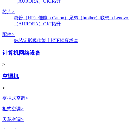
（AURORA）
OKI
拓升
芯片
>
惠普（HP）
佳能（Canon）
兄弟（brother）
联想（Lenov
（AURORA）
OKI
拓升
配件
>
鼓芯
定影膜
佳能
上辊
下辊
废粉盒
计算机网络设备
>
空调机
>
壁挂式空调
>
柜式空调
>
天花空调
>