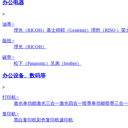
办公电器
>
油墨
>
理光（RICOH）
基士得耶（Gestetner）
理想（RISO ）
荣
版纸
>
理光（RICOH）
碳带
>
松下（Panasonic）
兄弟（brother）
办公设备、数码等
>
打印机
>
激光单功能
激光三合一
激光四合一
喷墨单功能
喷墨三合一
复印机
>
黑白复印机
彩色复印机
速印机