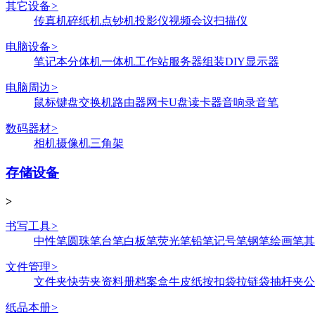
其它设备
>
传真机
碎纸机
点钞机
投影仪
视频会议
扫描仪
电脑设备
>
笔记本
分体机
一体机
工作站
服务器
组装DIY
显示器
电脑周边
>
鼠标键盘
交换机
路由器
网卡
U盘
读卡器
音响
录音笔
数码器材
>
相机
摄像机
三角架
存储设备
>
书写工具
>
中性笔
圆珠笔
台笔
白板笔
荧光笔
铅笔
记号笔
钢笔
绘画笔
其
文件管理
>
文件夹
快劳夹
资料册
档案盒
牛皮纸
按扣袋
拉链袋
抽杆夹
公
纸品本册
>