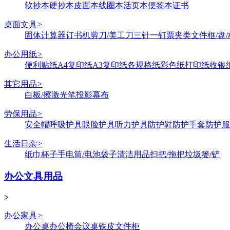
软抄本
硬抄本
皮面本
线圈本
活页本
便签本
证书
桌面文具
>
固体
计算器
订书机
剪刀/美工刀
三针一钉
票夹类
文件框/盘/
办公用纸
>
便利贴纸
A4复印纸
A3复印纸
各规格纸
彩色纸
打印纸
收银
其它用品
>
白板/擦
激光笔
投影幕布
劳保用品
>
安全帽
呼吸护具
眼脸护具
听力护具
防护鞋
防护手套
防护服
生活日杂
>
纸巾
杯子
手电筒/电池
袋子
清洁用品
扫把/拖把
垃圾篓/铲
办公文具用品
>
办公家具
>
办公桌
办公椅
会议桌
铁皮文件柜