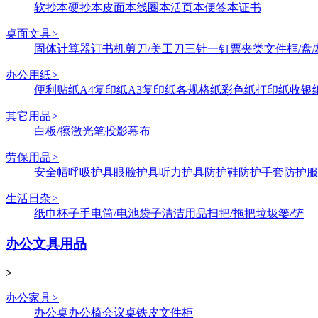
软抄本
硬抄本
皮面本
线圈本
活页本
便签本
证书
桌面文具
>
固体
计算器
订书机
剪刀/美工刀
三针一钉
票夹类
文件框/盘/
办公用纸
>
便利贴纸
A4复印纸
A3复印纸
各规格纸
彩色纸
打印纸
收银
其它用品
>
白板/擦
激光笔
投影幕布
劳保用品
>
安全帽
呼吸护具
眼脸护具
听力护具
防护鞋
防护手套
防护服
生活日杂
>
纸巾
杯子
手电筒/电池
袋子
清洁用品
扫把/拖把
垃圾篓/铲
办公文具用品
>
办公家具
>
办公桌
办公椅
会议桌
铁皮文件柜