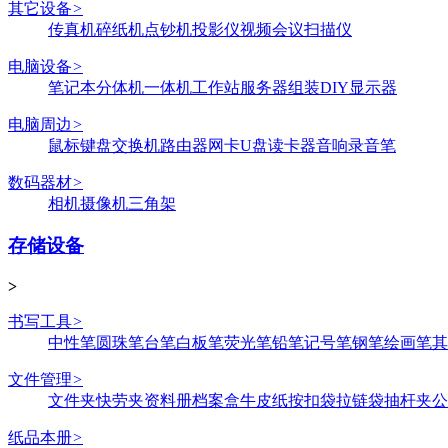
其它设备
>
传真机
碎纸机
点钞机
投影仪
视频会议
扫描仪
电脑设备
>
笔记本
分体机
一体机
工作站
服务器
组装DIY
显示器
电脑周边
>
鼠标键盘
交换机
路由器
网卡
U盘
读卡器
音响
录音笔
数码器材
>
相机
摄像机
三角架
存储设备
>
书写工具
>
中性笔
圆珠笔
台笔
白板笔
荧光笔
铅笔
记号笔
钢笔
绘画笔
其
文件管理
>
文件夹
快劳夹
资料册
档案盒
牛皮纸
按扣袋
拉链袋
抽杆夹
公
纸品本册
>