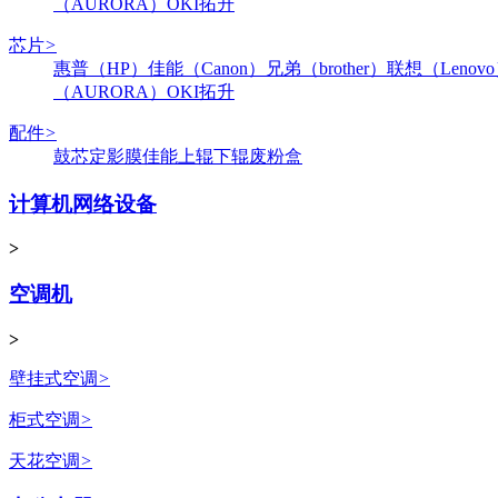
（AURORA）
OKI
拓升
芯片
>
惠普（HP）
佳能（Canon）
兄弟（brother）
联想（Lenov
（AURORA）
OKI
拓升
配件
>
鼓芯
定影膜
佳能
上辊
下辊
废粉盒
计算机网络设备
>
空调机
>
壁挂式空调
>
柜式空调
>
天花空调
>