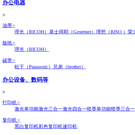
办公电器
>
油墨
>
理光（RICOH）
基士得耶（Gestetner）
理想（RISO ）
荣
版纸
>
理光（RICOH）
碳带
>
松下（Panasonic）
兄弟（brother）
办公设备、数码等
>
打印机
>
激光单功能
激光三合一
激光四合一
喷墨单功能
喷墨三合一
复印机
>
黑白复印机
彩色复印机
速印机