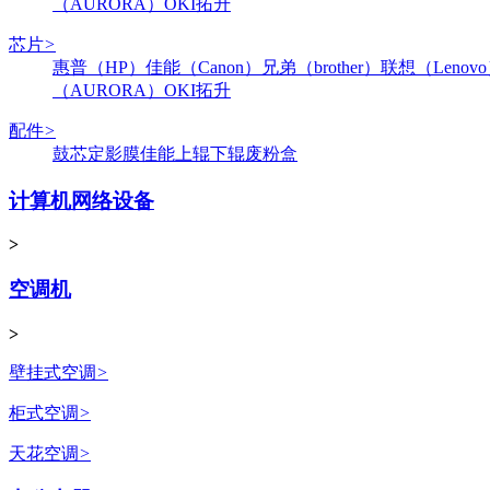
（AURORA）
OKI
拓升
芯片
>
惠普（HP）
佳能（Canon）
兄弟（brother）
联想（Lenov
（AURORA）
OKI
拓升
配件
>
鼓芯
定影膜
佳能
上辊
下辊
废粉盒
计算机网络设备
>
空调机
>
壁挂式空调
>
柜式空调
>
天花空调
>