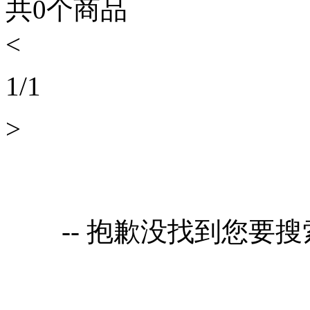
共
0
个商品
<
1
/
1
>
-- 抱歉没找到您要