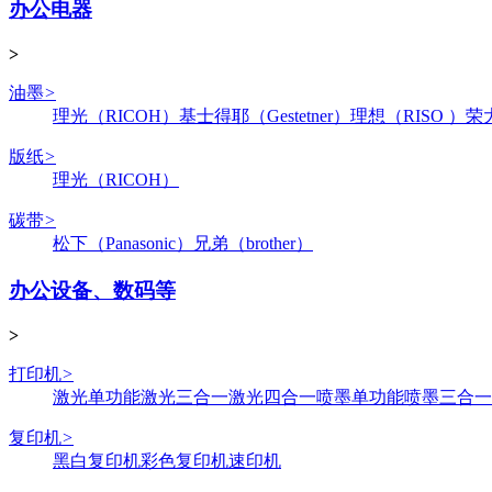
办公电器
>
油墨
>
理光（RICOH）
基士得耶（Gestetner）
理想（RISO ）
荣
版纸
>
理光（RICOH）
碳带
>
松下（Panasonic）
兄弟（brother）
办公设备、数码等
>
打印机
>
激光单功能
激光三合一
激光四合一
喷墨单功能
喷墨三合一
复印机
>
黑白复印机
彩色复印机
速印机