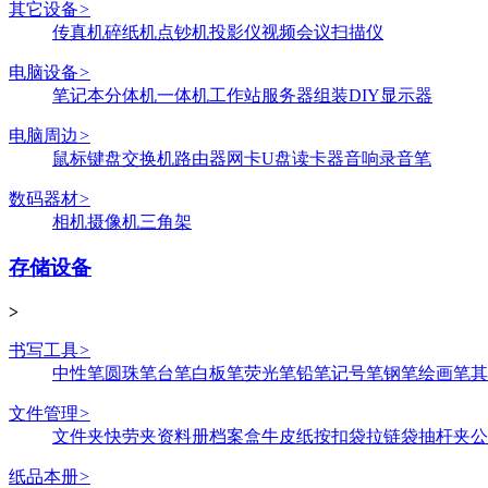
其它设备
>
传真机
碎纸机
点钞机
投影仪
视频会议
扫描仪
电脑设备
>
笔记本
分体机
一体机
工作站
服务器
组装DIY
显示器
电脑周边
>
鼠标键盘
交换机
路由器
网卡
U盘
读卡器
音响
录音笔
数码器材
>
相机
摄像机
三角架
存储设备
>
书写工具
>
中性笔
圆珠笔
台笔
白板笔
荧光笔
铅笔
记号笔
钢笔
绘画笔
其
文件管理
>
文件夹
快劳夹
资料册
档案盒
牛皮纸
按扣袋
拉链袋
抽杆夹
公
纸品本册
>