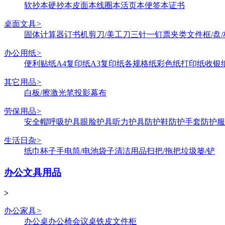
软抄本
硬抄本
皮面本
线圈本
活页本
便签本
证书
桌面文具
>
固体
计算器
订书机
剪刀/美工刀
三针一钉
票夹类
文件框/盘/
办公用纸
>
便利贴纸
A4复印纸
A3复印纸
各规格纸
彩色纸
打印纸
收银
其它用品
>
白板/擦
激光笔
投影幕布
劳保用品
>
安全帽
呼吸护具
眼脸护具
听力护具
防护鞋
防护手套
防护服
生活日杂
>
纸巾
杯子
手电筒/电池
袋子
清洁用品
扫把/拖把
垃圾篓/铲
办公文具用品
>
办公家具
>
办公桌
办公椅
会议桌
铁皮文件柜