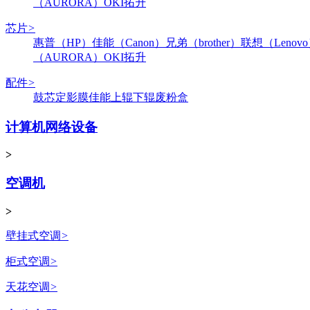
（AURORA）
OKI
拓升
芯片
>
惠普（HP）
佳能（Canon）
兄弟（brother）
联想（Lenov
（AURORA）
OKI
拓升
配件
>
鼓芯
定影膜
佳能
上辊
下辊
废粉盒
计算机网络设备
>
空调机
>
壁挂式空调
>
柜式空调
>
天花空调
>