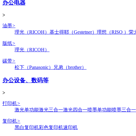
办公电器
>
油墨
>
理光（RICOH）
基士得耶（Gestetner）
理想（RISO ）
荣
版纸
>
理光（RICOH）
碳带
>
松下（Panasonic）
兄弟（brother）
办公设备、数码等
>
打印机
>
激光单功能
激光三合一
激光四合一
喷墨单功能
喷墨三合一
复印机
>
黑白复印机
彩色复印机
速印机