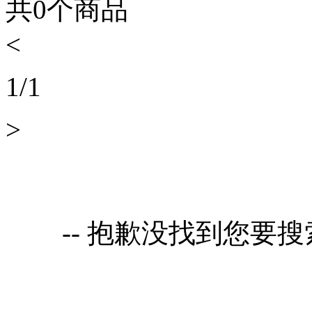
共
0
个商品
<
1
/
1
>
-- 抱歉没找到您要