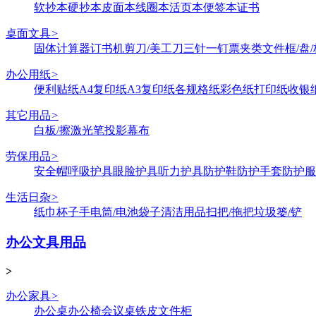
软抄本
硬抄本
皮面本
线圈本
活页本
便签本
证书
桌面文具
>
固体
计算器
订书机
剪刀/美工刀
三针一钉
票夹类
文件框/盘/
办公用纸
>
便利贴纸
A4复印纸
A3复印纸
各规格纸
彩色纸
打印纸
收银
其它用品
>
白板/擦
激光笔
投影幕布
劳保用品
>
安全帽
呼吸护具
眼脸护具
听力护具
防护鞋
防护手套
防护服
生活日杂
>
纸巾
杯子
手电筒/电池
袋子
清洁用品
扫把/拖把
垃圾篓/铲
办公文具用品
>
办公家具
>
办公桌
办公椅
会议桌
铁皮文件柜