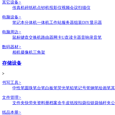
其它设备
>
传真机
碎纸机
点钞机
投影仪
视频会议
扫描仪
电脑设备
>
笔记本
分体机
一体机
工作站
服务器
组装DIY
显示器
电脑周边
>
鼠标键盘
交换机
路由器
网卡
U盘
读卡器
音响
录音笔
数码器材
>
相机
摄像机
三角架
存储设备
>
书写工具
>
中性笔
圆珠笔
台笔
白板笔
荧光笔
铅笔
记号笔
钢笔
绘画笔
其
文件管理
>
文件夹
快劳夹
资料册
档案盒
牛皮纸
按扣袋
拉链袋
抽杆夹
公
纸品本册
>