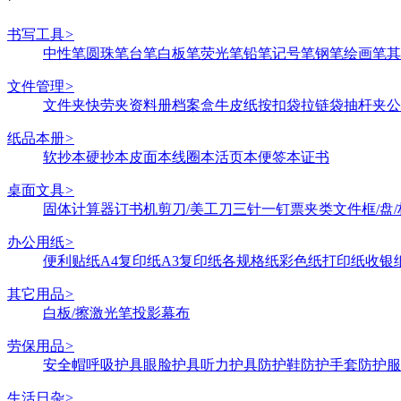
书写工具
>
中性笔
圆珠笔
台笔
白板笔
荧光笔
铅笔
记号笔
钢笔
绘画笔
其
文件管理
>
文件夹
快劳夹
资料册
档案盒
牛皮纸
按扣袋
拉链袋
抽杆夹
公
纸品本册
>
软抄本
硬抄本
皮面本
线圈本
活页本
便签本
证书
桌面文具
>
固体
计算器
订书机
剪刀/美工刀
三针一钉
票夹类
文件框/盘/
办公用纸
>
便利贴纸
A4复印纸
A3复印纸
各规格纸
彩色纸
打印纸
收银
其它用品
>
白板/擦
激光笔
投影幕布
劳保用品
>
安全帽
呼吸护具
眼脸护具
听力护具
防护鞋
防护手套
防护服
生活日杂
>