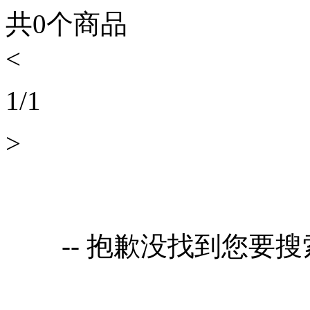
共
0
个商品
<
1
/
1
>
-- 抱歉没找到您要