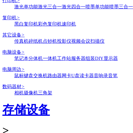
打印机
>
激光单功能
激光三合一
激光四合一
喷墨单功能
喷墨三合一
复印机
>
黑白复印机
彩色复印机
速印机
其它设备
>
传真机
碎纸机
点钞机
投影仪
视频会议
扫描仪
电脑设备
>
笔记本
分体机
一体机
工作站
服务器
组装DIY
显示器
电脑周边
>
鼠标键盘
交换机
路由器
网卡
U盘
读卡器
音响
录音笔
数码器材
>
相机
摄像机
三角架
存储设备
>