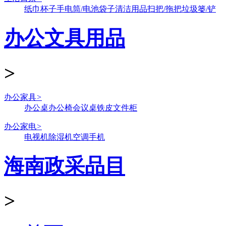
纸巾
杯子
手电筒/电池
袋子
清洁用品
扫把/拖把
垃圾篓/铲
办公文具用品
>
办公家具
>
办公桌
办公椅
会议桌
铁皮文件柜
办公家电
>
电视机
除湿机
空调
手机
海南政采品目
>