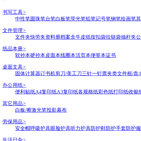
书写工具
>
中性笔
圆珠笔
台笔
白板笔
荧光笔
铅笔
记号笔
钢笔
绘画笔
其
文件管理
>
文件夹
快劳夹
资料册
档案盒
牛皮纸
按扣袋
拉链袋
抽杆夹
公
纸品本册
>
软抄本
硬抄本
皮面本
线圈本
活页本
便签本
证书
桌面文具
>
固体
计算器
订书机
剪刀/美工刀
三针一钉
票夹类
文件框/盘/
办公用纸
>
便利贴纸
A4复印纸
A3复印纸
各规格纸
彩色纸
打印纸
收银
其它用品
>
白板/擦
激光笔
投影幕布
劳保用品
>
安全帽
呼吸护具
眼脸护具
听力护具
防护鞋
防护手套
防护服
生活日杂
>