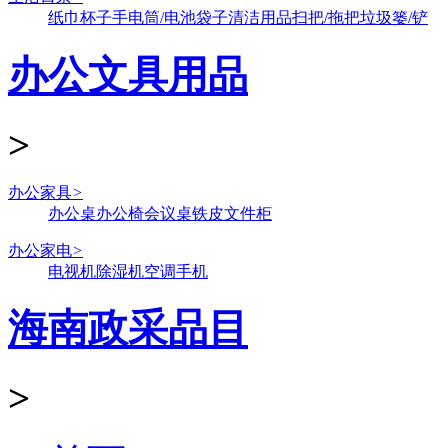
纸巾
杯子
手电筒/电池
袋子
清洁用品
扫把/拖把
垃圾篓/铲
办公文具用品
>
办公家具
>
办公桌
办公椅
会议桌
铁皮文件柜
办公家电
>
电视机
除湿机
空调
手机
海南政采品目
>