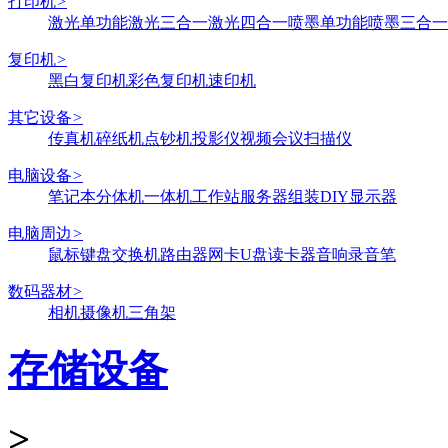
打印机
>
激光单功能
激光三合一
激光四合一
喷墨单功能
喷墨三合一
复印机
>
黑白复印机
彩色复印机
速印机
其它设备
>
传真机
碎纸机
点钞机
投影仪
视频会议
扫描仪
电脑设备
>
笔记本
分体机
一体机
工作站
服务器
组装DIY
显示器
电脑周边
>
鼠标键盘
交换机
路由器
网卡
U盘
读卡器
音响
录音笔
数码器材
>
相机
摄像机
三角架
存储设备
>