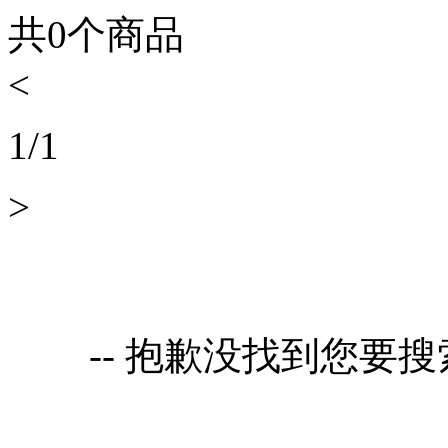
共
0
个商品
<
1
/
1
>
-- 抱歉没找到您要