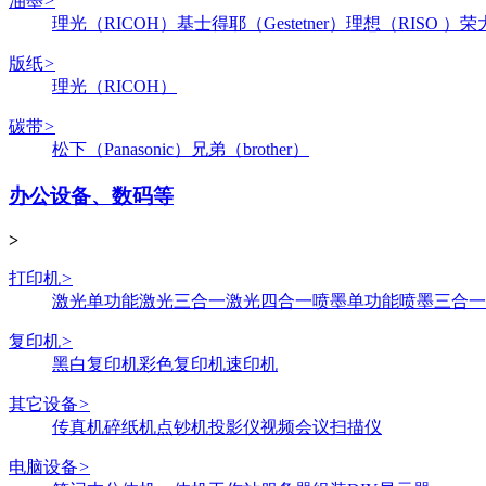
油墨
>
理光（RICOH）
基士得耶（Gestetner）
理想（RISO ）
荣
版纸
>
理光（RICOH）
碳带
>
松下（Panasonic）
兄弟（brother）
办公设备、数码等
>
打印机
>
激光单功能
激光三合一
激光四合一
喷墨单功能
喷墨三合一
复印机
>
黑白复印机
彩色复印机
速印机
其它设备
>
传真机
碎纸机
点钞机
投影仪
视频会议
扫描仪
电脑设备
>