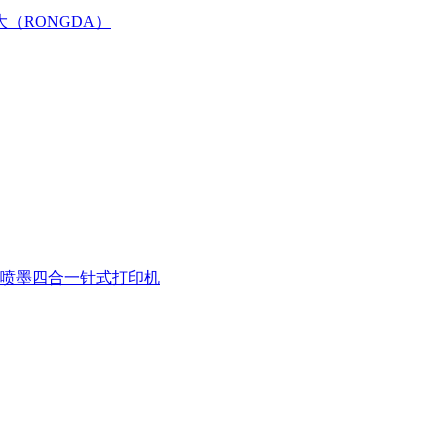
大（RONGDA）
喷墨四合一
针式打印机