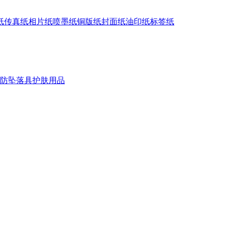
纸
传真纸
相片纸
喷墨纸
铜版纸
封面纸
油印纸
标签纸
防坠落具
护肤用品