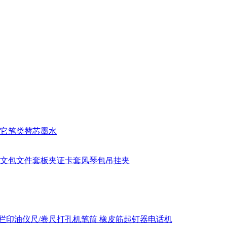
它笔类
替芯
墨水
文包
文件套
板夹
证卡套
风琴包
吊挂夹
栏
印油
仪尺/卷尺
打孔机
笔筒
橡皮筋
起钉器
电话机