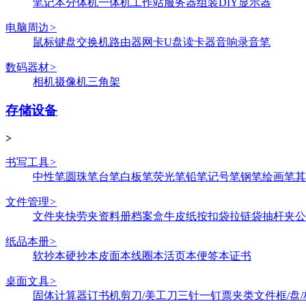
笔记本
分体机
一体机
工作站
服务器
组装DIY
显示器
电脑周边
>
鼠标键盘
交换机
路由器
网卡
U盘
读卡器
音响
录音笔
数码器材
>
相机
摄像机
三角架
存储设备
>
书写工具
>
中性笔
圆珠笔
台笔
白板笔
荧光笔
铅笔
记号笔
钢笔
绘画笔
其
文件管理
>
文件夹
快劳夹
资料册
档案盒
牛皮纸
按扣袋
拉链袋
抽杆夹
公
纸品本册
>
软抄本
硬抄本
皮面本
线圈本
活页本
便签本
证书
桌面文具
>
固体
计算器
订书机
剪刀/美工刀
三针一钉
票夹类
文件框/盘/