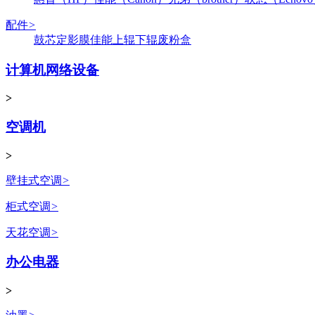
配件
>
鼓芯
定影膜
佳能
上辊
下辊
废粉盒
计算机网络设备
>
空调机
>
壁挂式空调
>
柜式空调
>
天花空调
>
办公电器
>