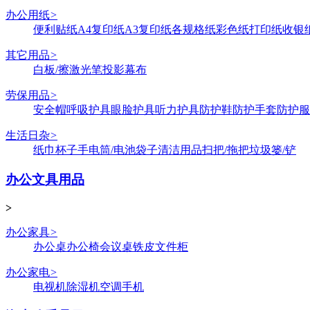
办公用纸
>
便利贴纸
A4复印纸
A3复印纸
各规格纸
彩色纸
打印纸
收银
其它用品
>
白板/擦
激光笔
投影幕布
劳保用品
>
安全帽
呼吸护具
眼脸护具
听力护具
防护鞋
防护手套
防护服
生活日杂
>
纸巾
杯子
手电筒/电池
袋子
清洁用品
扫把/拖把
垃圾篓/铲
办公文具用品
>
办公家具
>
办公桌
办公椅
会议桌
铁皮文件柜
办公家电
>
电视机
除湿机
空调
手机